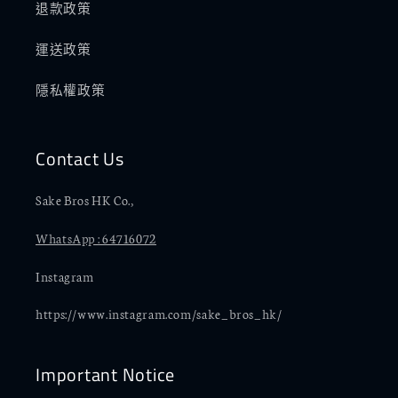
退款政策
運送政策
隱私權政策
Contact Us
Sake Bros HK Co.,
WhatsApp : 64716072
Instagram
https://www.instagram.com/sake_bros_hk/
Important Notice