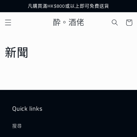
跳至內
凡購買滿HK$800或以上即可免費送貨
容
購
酔。酒佬
物
車
新聞
Quick links
搜尋