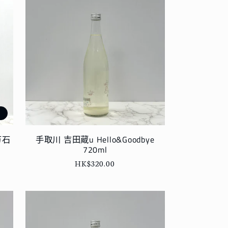
罄
万石
手取川 吉田蔵u Hello&Goodbye
720ml
定
HK$320.00
價