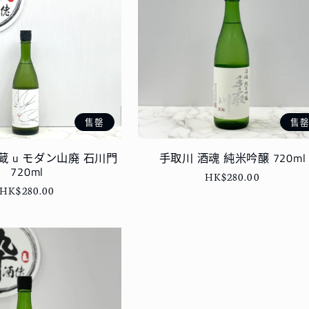
售罄
售
蔵 u モダン山廃 石川門
手取川 酒魂 純米吟醸 720ml
720ml
定
HK$280.00
定
HK$280.00
價
價