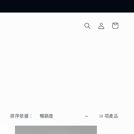
購
登
物
入
車
排序依據：
10 項產品