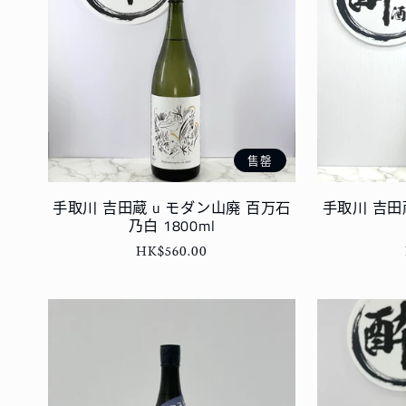
售罄
手取川 吉田蔵 u モダン山廃 百万石
手取川 吉田
乃白 1800ml
定
HK$560.00
價