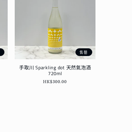
罄
售罄
手取川 Sparkling dot 天然氣泡酒
720ml
定
HK$300.00
價