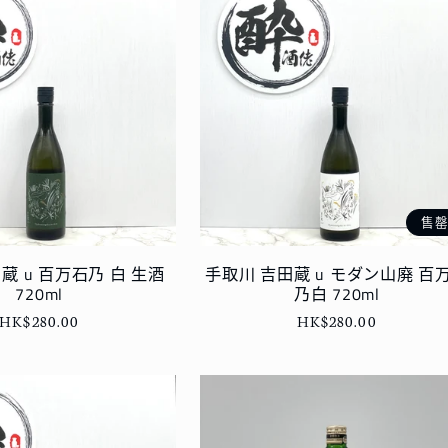
售
蔵 u 百万石乃 白 生酒
手取川 吉田蔵 u モダン山廃 百
720ml
乃白 720ml
定
HK$280.00
定
HK$280.00
價
價