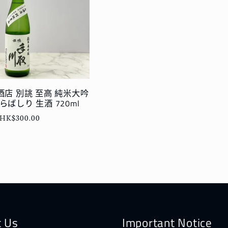
酒店 別誂 至高 純米大吟
らばしり 生酒 720ml
定
HK$300.00
價
t Us
Important Notice