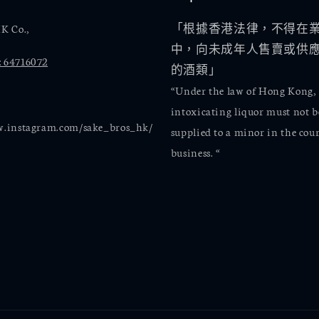
K Co.,
「根據香港法律，不得在
中，向未成年人售賣或供
 64716072
的酒類」
“Under the law of Hong Kong,
intoxicating liquor must not be
w.instagram.com/sake_bros_hk/
supplied to a minor in the cour
business. “