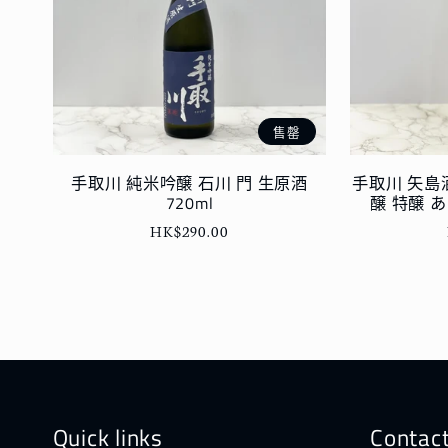
售罄
手取川 純米吟醸 石川 門 生原酒
手取川 矢島
720ml
醸 特醸 あ
定
HK$290.00
價
Quick links
Contac