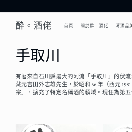
跳至內
容
酔。酒佬
首頁
關於酔。酒佬
清酒品
商
手取川
品
有著來自石川縣最大的河流「手取川」的伏流
系
藏元吉田外志雄先生，於昭和 56 年（西元 1
宗」，擴充了特定名稱酒的領域。現任為第五
列
: