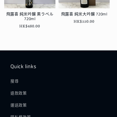
飛露喜 純米吟醸 黒ラベル
飛露喜 純米大吟醸 720ml
720ml
定
HK$550.00
定
HK$480.00
價
價
Quick links
搜尋
退款政策
運送政策
隱私權政策