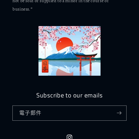
not be sold or supplied to a minor in the course of
business. “
Subscribe to our emails
電子郵件