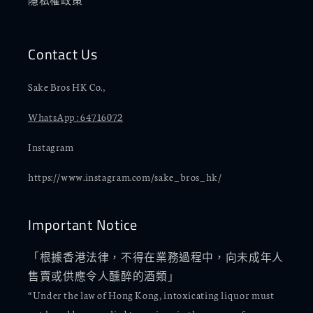
Contact Us
Sake Bros HK Co.,
WhatsApp : 64716072
Instagram
https://www.instagram.com/sake_bros_hk/
Important Notice
「根據香港法律，不得在業務過程中，向未成年人
售賣或供應令人醺醉的酒類」
“Under the law of Hong Kong, intoxicating liquor must