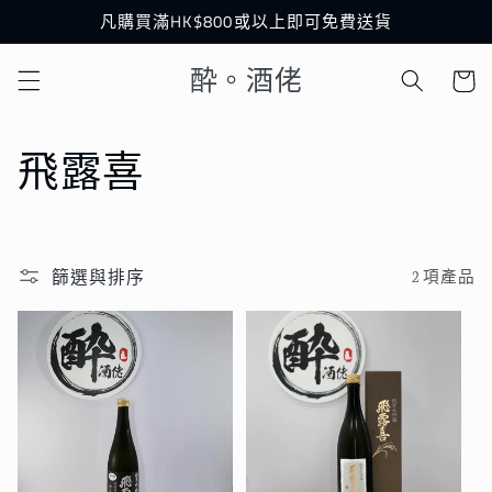
跳至內
凡購買滿HK$800或以上即可免費送貨
容
購
酔。酒佬
物
車
商
飛露喜
品
系
篩選與排序
2 項產品
列
: