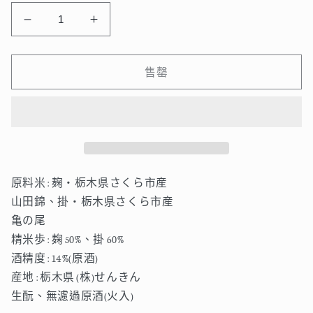
仙
仙
禽
禽
亀
亀
售罄
の
の
尾
尾
ク
ク
ラ
ラ
シ
シ
ッ
ッ
原料米 : 麹・栃木県さくら市産
ク
ク
山田錦、掛・栃木県さくら市産
720ml
720ml
亀の尾
數
數
精米歩 : 麹 50%、掛 60%
量
量
酒精度 : 14%(原酒)
減
增
産地 : 栃木県 (株)せんきん
少
加
生酛、無濾過原酒(火入)