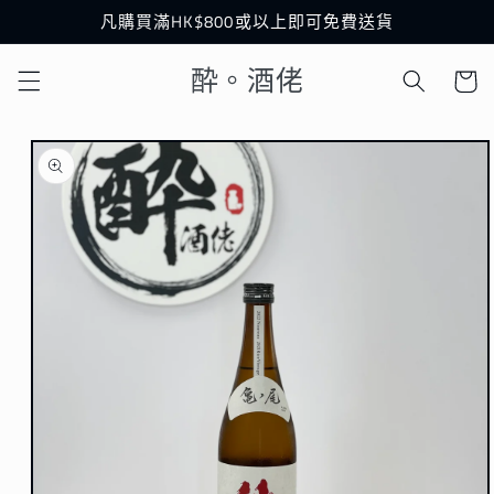
跳至內
凡購買滿HK$800或以上即可免費送貨
容
購
酔。酒佬
物
車
略過產
品資訊