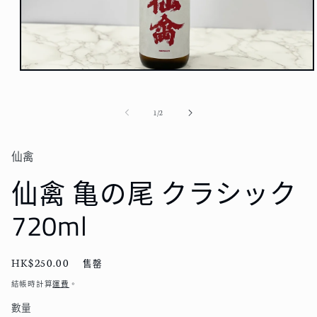
在
強
制
/
1
/
2
回
應
中
仙禽
開
啟
仙禽 亀の尾 クラシック
多
媒
720ml
體
檔
案
1
定
HK$250.00
售罄
價
結帳時計算
運費
。
數量