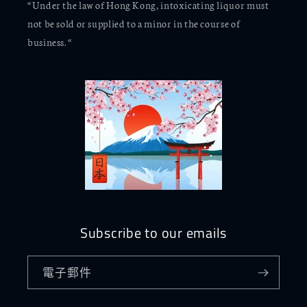
“Under the law of Hong Kong, intoxicating liquor must
not be sold or supplied to a minor in the course of
business. “
Subscribe to our emails
電子郵件