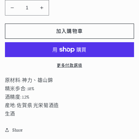
光
光
榮
榮
菊
菊
加入購物車
白
白
月
月
無
無
濾
濾
更多付款選項
過
過
生
生
原材料: 神力、雄山錦
原
原
精米歩合: 58%
酒
酒
酒精度: 12%
720ml
720ml
産地: 佐賀県 光栄菊酒造
數
數
生酒
量
量
減
增
Share
少
加