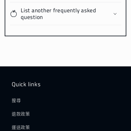
List another frequently asked
question
Quick links
搜尋
退款政策
運送政策