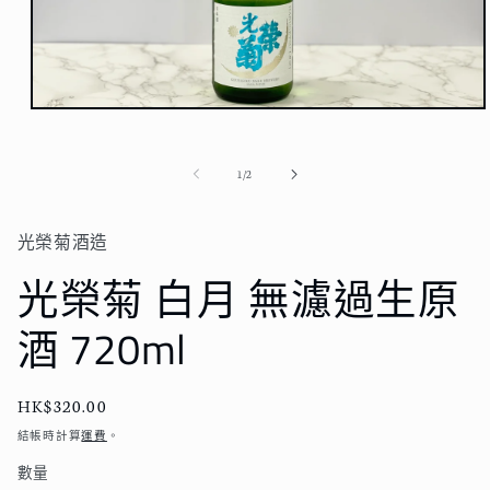
在
強
制
/
1
/
2
回
應
中
光榮菊酒造
開
啟
光榮菊 白月 無濾過生原
多
媒
酒 720ml
體
檔
案
1
定
HK$320.00
價
結帳時計算
運費
。
數量