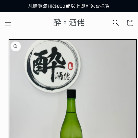
跳至內
凡購買滿HK$800或以上即可免費送貨
容
購
酔。酒佬
物
車
略過產
品資訊