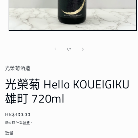
在
強
制
/
1
/
2
回
應
中
光榮菊酒造
開
啟
光榮菊 Hello KOUEIGIKU
多
媒
雄町 720ml
體
檔
案
1
定
HK$430.00
價
結帳時計算
運費
。
數量