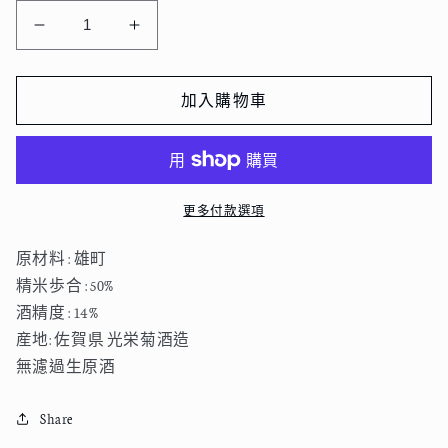
光
光
榮
榮
菊
菊
加入購物車
Hello
Hello
KOUEIGIKU
KOUEIGIKU
雄
雄
町
町
更多付款選項
720ml
720ml
數
數
原材料 : 雄町
量
量
精米歩合 : 50%
減
增
酒精度 : 14%
少
加
産地: 佐賀県 光栄菊酒造
無濾過生原酒
Share