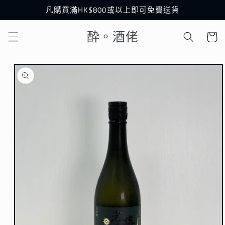
跳至內
凡購買滿HK$800或以上即可免費送貨
容
購
酔。酒佬
物
車
略過產
品資訊