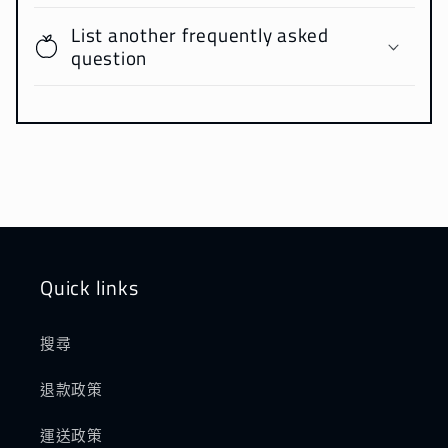
List another frequently asked
question
Quick links
搜尋
退款政策
運送政策