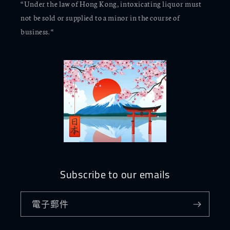
“Under the law of Hong Kong, intoxicating liquor must
not be sold or supplied to a minor in the course of
business. “
Subscribe to our emails
電子郵件