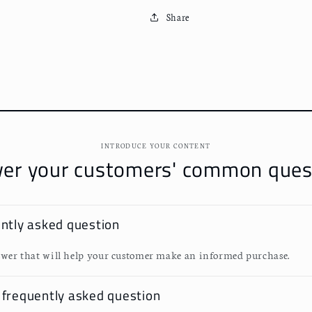
た
た
Share
て
て
無
無
濾
濾
過
過
生
生
原
原
酒
酒
INTRODUCE YOUR CONTENT
720ml
720ml
er your customers' common ques
數
數
量
量
減
增
ently asked question
少
加
wer that will help your customer make an informed purchase.
 frequently asked question