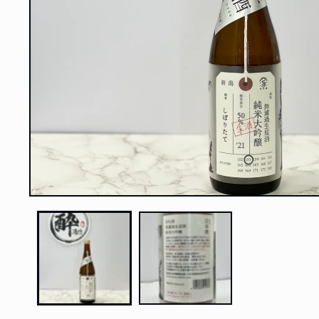
在
強
制
回
應
中
開
啟
多