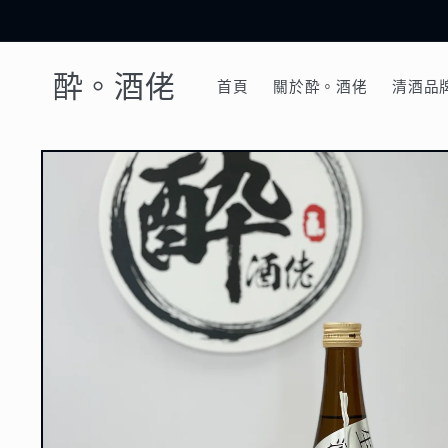
跳至內
容
酔。酒佬
首頁
關於酔。酒佬
清酒品
略過產
品資訊