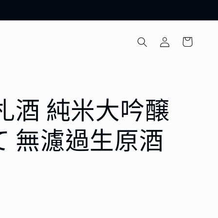
購
登
物
入
車
札酒 純米大吟醸
て 無濾過生原酒