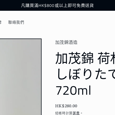
凡購買滿HK$800或以上即可免費送貨
牌
聯絡我們
加茂錦酒造
加茂錦 荷
しぼりた
720ml
定
HK$280.00
價
結帳時計算
運費
。