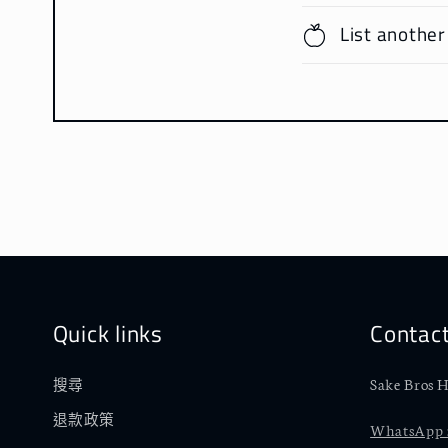
List another
Quick links
Contac
Sake Bros H
搜尋
退款政策
WhatsApp :