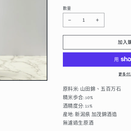
數量
加
加
茂
茂
錦
錦
加入
荷
荷
札
札
酒
酒
純
純
更多付
米
米
大
大
原料米: 山田錦、五百万石
吟
吟
精米歩合: 50%
醸
醸
酒精度分: 15%
し
し
産地: 新潟県 加茂錦酒造
ぼ
ぼ
無濾過生原酒
り
り