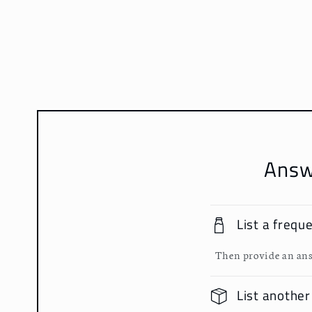
媒
體
檔
案
1
Answ
List a frequ
Then provide an ans
List another