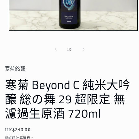
在
強
制
/
1
/
2
回
應
中
寒菊銘醸
開
啟
寒菊 Beyond C 純米大吟
多
媒
醸 総の舞 29 超限定 無
體
檔
案
濾過生原酒 720ml
1
定
HK$340.00
價
結帳時計算
運費
。