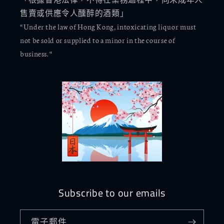
售賣或供應令人醺醉的酒類」
“Under the law of Hong Kong, intoxicating liquor must
not be sold or supplied to a minor in the course of
business. “
Subscribe to our emails
電子郵件