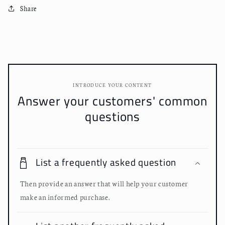
Share
定
定
無
無
濾
濾
過
過
生
生
原
原
INTRODUCE YOUR CONTENT
酒
酒
Answer your customers' common
720ml
720ml
questions
數
數
量
量
減
增
少
加
List a frequently asked question
Then provide an answer that will help your customer
make an informed purchase.