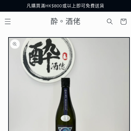
跳至內
凡購買滿HK$800或以上即可免費送貨
容
購
酔。酒佬
物
車
略過產
品資訊