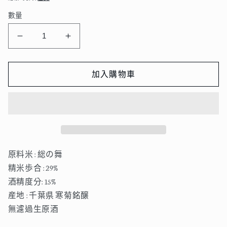
數量
寒
寒
菊
菊
Beyond
Beyond
加入購物車
C
C
純
純
米
米
大
大
吟
吟
醸
醸
原料米 : 総の舞
総
総
精米歩合 : 29%
の
の
酒精度分: 15%
舞
舞
産地 : 千葉県 寒菊銘醸
29
29
無濾過生原酒
超
超
限
限