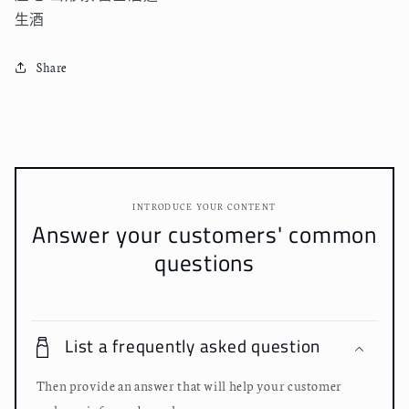
過
過
生酒
生
生
原
原
Share
酒
酒
720ml
720ml
數
數
量
量
減
增
少
加
INTRODUCE YOUR CONTENT
Answer your customers' common
questions
List a frequently asked question
Then provide an answer that will help your customer