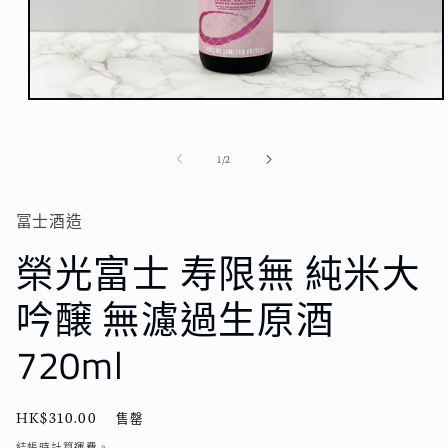
在
強
制
/
1
/
2
回
應
中
冨士酒造
開
啟
榮光富士 寿限無 純米大
多
媒
吟醸 無濾過生原酒
體
檔
案
720ml
1
定
HK$310.00
售罄
價
結帳時計算
運費
。