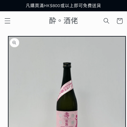
跳至內
凡購買滿HK$800或以上即可免費送貨
容
購
酔。酒佬
物
車
略過產
品資訊