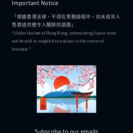
Important Notice
「根據香港法律，不得在業務過程中，向未成年人
售賣或供應令人醺醉的酒類」
“Under the law of Hong Kong, intoxicating liquor must
not be sold or supplied to a minor in the course of
business. “
Subscribe to our emails