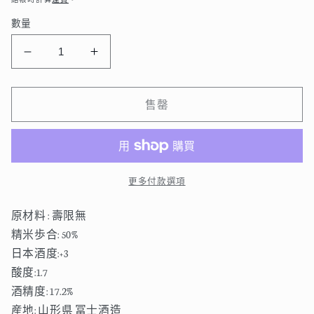
數量
榮
榮
光
光
富
富
售罄
士
士
寿
寿
限
限
無
無
更多付款選項
純
純
米
米
原材料 : 壽限無
大
大
精米歩合: 50%
吟
吟
日本酒度:+3
醸
醸
酸度:1.7
無
無
酒精度: 17.2%
濾
濾
産地: 山形県 冨士酒造