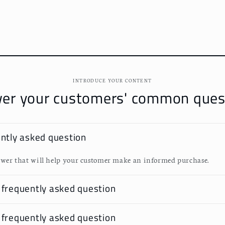
數
數
量
量
減
增
少
加
INTRODUCE YOUR CONTENT
er your customers' common ques
ently asked question
wer that will help your customer make an informed purchase.
 frequently asked question
 frequently asked question