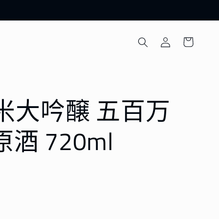
購
登
物
入
車
米大吟醸 五百万
原酒 720ml