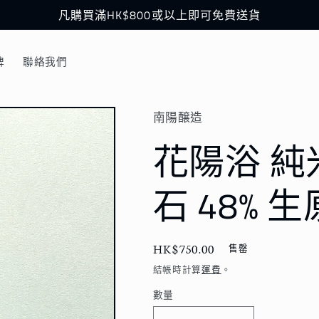
凡購買滿HK$800或以上即可免費送貨
牌
聯絡我們
南陽醸造
花陽浴 純
石 48% 生
定
HK$750.00
售罄
價
結帳時計算
運費
。
數量