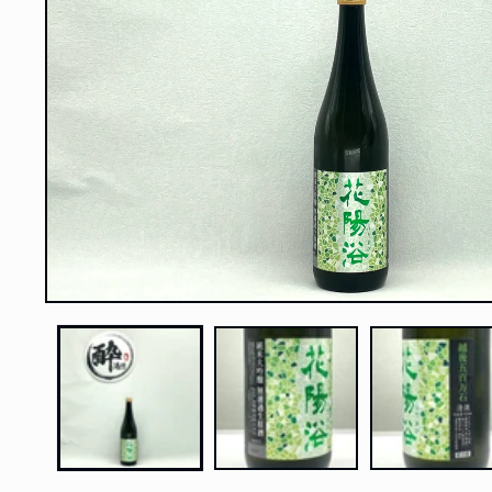
在
強
制
回
應
中
開
啟
多