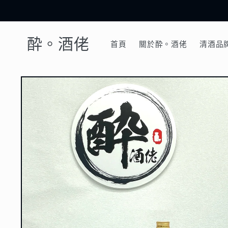
跳至內
容
酔。酒佬
首頁
關於酔。酒佬
清酒品
略過產
品資訊