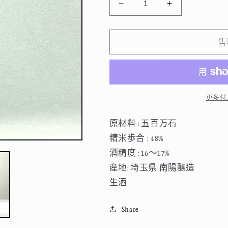
花
花
陽
陽
浴
浴
售
純
純
米
米
大
大
吟
吟
更多付
醸
醸
五
五
原材料 : 五百万石
百
百
精米歩合 : 48%
万
万
酒精度 : 16〜17%
石
石
産地: 埼玉県 南陽醸造
48%
48%
生酒
生
生
原
原
Share
酒
酒
720ml
720ml