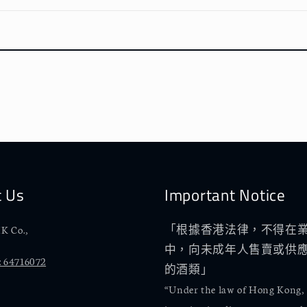
t Us
Important Notice
K Co.,
「根據香港法律，不得在
中，向未成年人售賣或供
 64716072
的酒類」
“Under the law of Hong Kong,