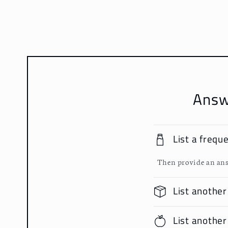
媒
體
檔
案
1
Answ
List a frequ
Then provide an ans
List another
List another