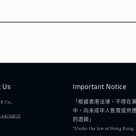
t Us
Important Notice
K Co.,
「根據香港法律，不得在
中，向未成年人售賣或供
 64716072
的酒類」
“Under the law of Hong Kong,