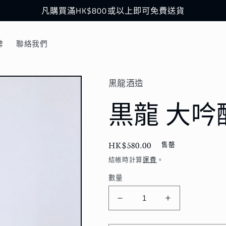
凡購買滿HK$800或以上即可免費送貨
牌
聯絡我們
黒龍酒造
黒龍 大吟醸
定
HK$580.00
售罄
價
結帳時計算
運費
。
數量
黒
黒
龍
龍