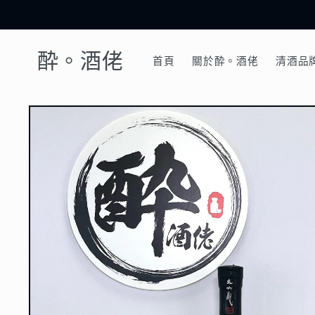
跳至內
容
酔。酒佬
首頁
關於酔。酒佬
清酒品
略過產
品資訊