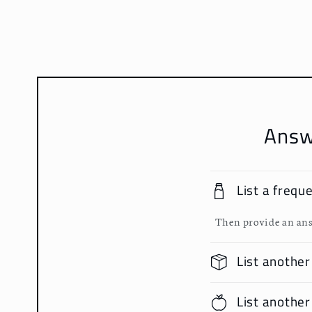
媒
體
檔
案
1
Answ
List a frequ
Then provide an ans
List another
List another