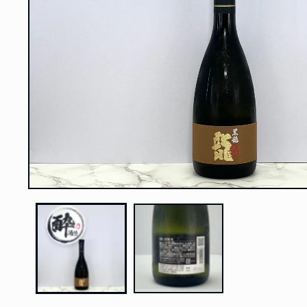
在
強
制
回
應
中
開
啟
多