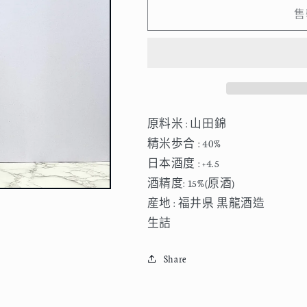
大
大
售
吟
吟
醸
醸
龍
龍
720ml
720ml
數
數
量
量
原料米 : 山田錦
減
增
精米歩合 : 40%
少
加
日本酒度 : +4.5
酒精度: 15%(原酒)
産地 : 福井県 黒龍酒造
生詰
Share