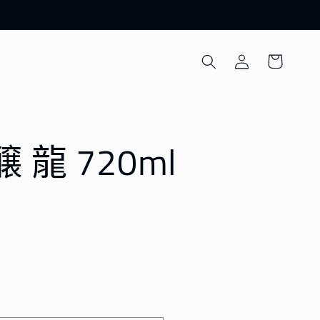
購
登
物
入
車
 龍 720ml